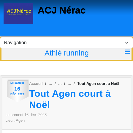
Panneau de gestion des cookies
ACJ Nérac
Athlé running
Le
samedi
Accueil
Tout Agen court à Noël
16
Tout Agen court à
DÉC.
2023
Noël
Le
samedi
16
déc.
2023
Lieu :
Agen