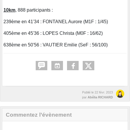
10km
, 888 participants :
239ème en 41'34 : FONTANEL Aurore (M1F : 1/45)
405ème en 45'36 : LOPES Christa (M0F : 16/62)
638ème en 50'56 : VAUTIER Emilie (SeF : 56/100)
Publié le
22 févr. 2023
par
Abélia RICHARD
Commentez l’évènement