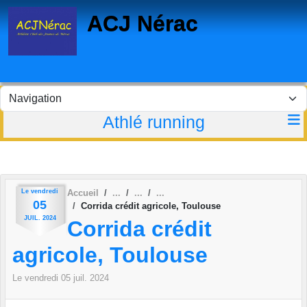
Panneau de gestion des cookies
ACJ Nérac
Athlé running
Le
vendredi
Accueil
05
Corrida crédit agricole, Toulouse
JUIL.
2024
Corrida crédit
agricole, Toulouse
Le
vendredi
05
juil.
2024