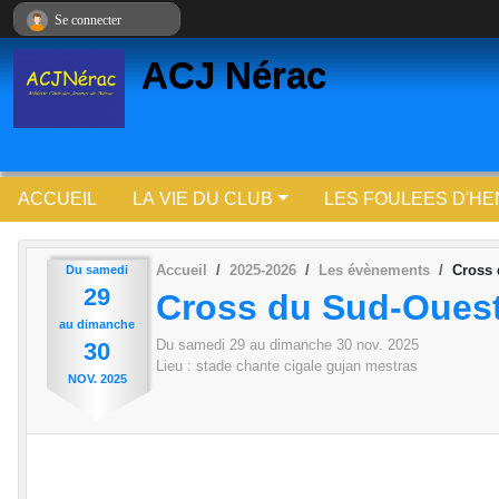
Panneau de gestion des cookies
Se connecter
ACJ Nérac
ACCUEIL
LA VIE DU CLUB
LES FOULEES D'HEN
Accueil
2025-2026
Les évènements
Cross 
Du
samedi
29
Cross du Sud-Oues
au
dimanche
Du
samedi
29
au
dimanche
30
nov.
2025
30
Lieu :
stade chante cigale
gujan mestras
NOV.
2025