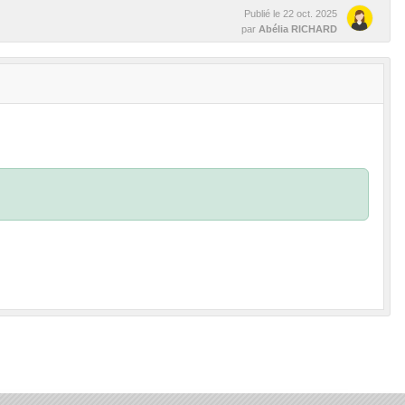
Publié le
22 oct. 2025
par
Abélia RICHARD