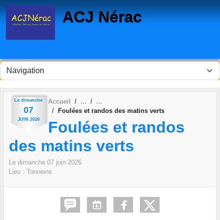
Panneau de gestion des cookies
ACJ Nérac
Le
dimanche
Accueil
07
Foulées et randos des matins verts
JUIN
2026
Foulées et randos
des matins verts
Le
dimanche
07
juin
2026
Lieu :
Tonneins