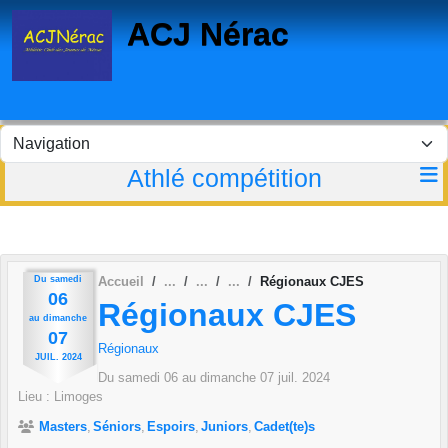
Panneau de gestion des cookies
ACJ Nérac
Athlé compétition
Du
samedi
Accueil
Régionaux CJES
06
Régionaux CJES
au
dimanche
07
Régionaux
JUIL.
2024
Du
samedi
06
au
dimanche
07
juil.
2024
Lieu :
Limoges
Masters
Séniors
Espoirs
Juniors
Cadet(te)s