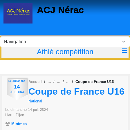
Panneau de gestion des cookies
ACJ Nérac
Athlé compétition
Le
dimanche
Accueil
Coupe de France U16
14
Coupe de France U16
JUIL.
2024
National
Le
dimanche
14
juil.
2024
Lieu :
Dijon
Minimes